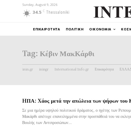
Sunday, August 9, 2026
C
34.5
Thessaloniki
ΕΠΙΚΑΙΡΟΤΗΤΑ
ΠΟΛΙΤΙΚΗ
ΟΙΚΟΝΟΜΙΑ
ΚΟΣ
Tag:
Κέβιν ΜακΚάρθι
inin.gr
iningr
International Info.gr
Επικαιρότητα
ΕΛΛΑ
HΠΑ: Xάος μετά την απώλεια των ψήφων του
Σε μια ημέρα υψηλού πολιτικού δράματος, ο ηγέτης των Ρεπου
Μακάρθι απέτυχε επανειλημμένα στην προσπάθειά του να εκλεγ
Βουλής των Αντιπροσώπων...