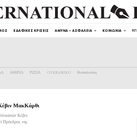
ΜΟΣ
ΕΔΑΦΙΚΕΣ ΚΡΙΣΕΙΣ
ΑΜΥΝΑ – ΑΣΦΑΛΕΙΑ
ΚΟΙΝΩΝΙΑ
ΥΓ
ΔΑ
ΑΘΗΝΑ
ΡΩΣΙΑ
OYKRANIKO
Θεσσαλονίκη
 Κέβιν ΜακΚάρθι
μπλικανών Κέβιν
εί Πρόεδρος της