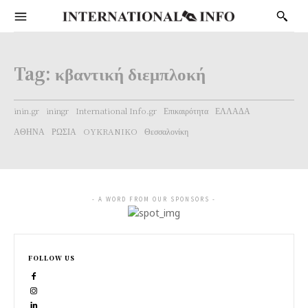
Tag:
κβαντική διεμπλοκή
inin.gr
iningr
International Info.gr
Επικαιρότητα
ΕΛΛΑΔΑ
ΑΘΗΝΑ
ΡΩΣΙΑ
OYKRANIKO
Θεσσαλονίκη
- A WORD FROM OUR SPONSORS -
FOLLOW US