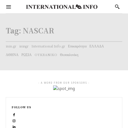
Tag:
NASCAR
inin.gr
iningr
International Info.gr
Επικαιρότητα
ΕΛΛΑΔΑ
ΑΘΗΝΑ
ΡΩΣΙΑ
OYKRANIKO
Θεσσαλονίκη
- A WORD FROM OUR SPONSORS -
FOLLOW US