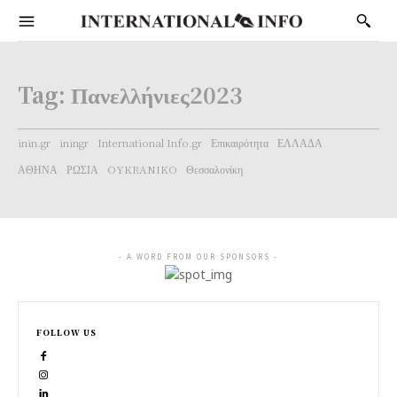
Tag:
Πανελλήνιες2023
inin.gr
iningr
International Info.gr
Επικαιρότητα
ΕΛΛΑΔΑ
ΑΘΗΝΑ
ΡΩΣΙΑ
OYKRANIKO
Θεσσαλονίκη
- A WORD FROM OUR SPONSORS -
FOLLOW US