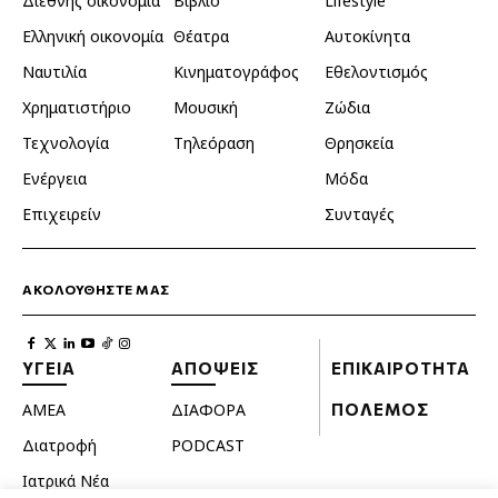
Διεθνής οικονομία
Βιβλίο
Lifestyle
Ελληνική οικονομία
Θέατρα
Αυτοκίνητα
Ναυτιλία
Κινηματογράφος
Εθελοντισμός
Χρηματιστήριο
Μουσική
Ζώδια
Τεχνολογία
Τηλεόραση
Θρησκεία
Ενέργεια
Μόδα
Επιχειρείν
Συνταγές
ΑΚΟΛΟΥΘΗΣΤΕ ΜΑΣ
ΥΓΕΙΑ
ΑΠΟΨΕΙΣ
ΕΠΙΚΑΙΡΟΤΗΤΑ
ΑΜΕΑ
ΔΙΑΦΟΡΑ
ΠΟΛΕΜΟΣ
Διατροφή
PODCAST
Ιατρικά Νέα