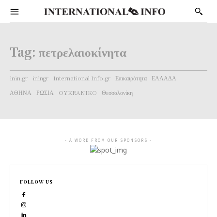
Tag:
πετρελαιοκίνητα
inin.gr
iningr
International Info.gr
Επικαιρότητα
ΕΛΛΑΔΑ
ΑΘΗΝΑ
ΡΩΣΙΑ
OYKRANIKO
Θεσσαλονίκη
- A WORD FROM OUR SPONSORS -
FOLLOW US