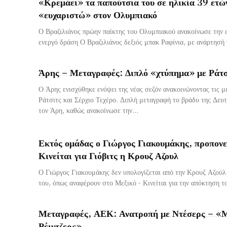
«Κρεμάει» τα παπούτσια του σε ηλικία 39 ετών
«ευχαριστώ» στον Ολυμπιακό
Ο Βραζιλιάνος πρώην παίκτης του Ολυμπιακού ανακοίνωσε την 
ενεργό δράση Ο Βραζιλιάνος δεξιός μπακ Ραφίνια, με ανάρτησή 
Άρης – Μεταγραφές: Διπλό «χτύπημα» με Ράτσ
Ο Άρης ενισχύθηκε ενόψει της νέας σεζόν ανακοινώνοντας τις 
Ράτσιτς και Σέρχιο Τεχέρο. Διπλή μεταγραφή το βράδυ της Δευτέρας (14/7) από
τον Άρη, καθώς ανακοίνωσε την...
Εκτός ομάδας ο Γιώργος Γιακουμάκης, προπονεί
Κινείται για Γιόβιτς η Κρουζ Αζουλ
Ο Γιώργος Γιακουμάκης δεν υπολογίζεται από την Κρουζ Αζούλ 
του, όπως αναφέρουν στο Μεξικό - Κινείται για την απόκτηση το
Μεταγραφές, ΑΕΚ: Ανατροπή με Ντέσερς – «Μ
Ρέιντζερς»