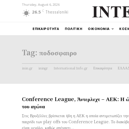
Thursday, August 6, 2026
C
26.5
Thessaloniki
ΕΠΙΚΑΙΡΟΤΗΤΑ
ΠΟΛΙΤΙΚΗ
ΟΙΚΟΝΟΜΙΑ
ΚΟΣ
Tag:
ποδοσφαιρο
inin.gr
iningr
International Info.gr
Επικαιρότητα
ΕΛΛΑ
Conference League, Άντερλεχτ – ΑΕΚ: Η ώρ
του αγώνα
Στις Βρυξέλλες βρίσκεται ήδη η ΑΕΚ η οποία αντιμετωπίζει τη
παιχνίδι των play offs του Conference League. Το διακύβευμα για την Ένωση
είναι μεγάλο, καθώς απέναντι...