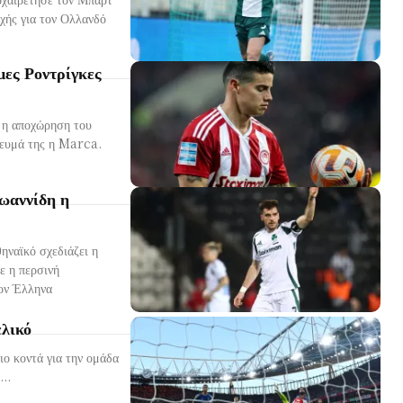
ες Ροντρίγκες
ι η αποχώρηση του
ίευμά της η Marca.
ωαννίδη η
ηναϊκό σχεδιάζει η
τον Έλληνα
ελικό
ο κοντά για την ομάδα
η με 1-0 στην έδρα της Άρσεναλ Η...