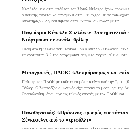
Νέα δεδομένα στην υπόθεση του Σίριελ Ντέσερς έχουν προκύψε
ο παίκτης φέρεται να παραμένει στην Ρέιντζερς. Αυτό τουλάχιστον
υποστηρίζουν δημοσιεύματα στην Σκωτία, σύμφωνα με τα...
Παγκόσμιο Κύπελλο Συλλόγων: Στα ημιτελικά 
Ντόρτμουντ σε φινάλε-θρίλερ
Θέση στα ημιτελικά του Παγκοσμίου Κυπέλλου Συλλόγων «έκλ
επικρατώντας 3-2 της Ντόρτμουντ στη Νέα Υόρκη, σ’ ένα ματς μ
Μεταγραφές, ΠΑΟΚ: «Ασπρόμαυρος» και επίσ
Παίκτης του ΠΑΟΚ με κάθε επισημότητα είναι από την Τρίτη (
Τέιλορ. Ο Σκωτσέζος αμυντικός είχε φτάσει το μεσημέρι της Δευτέρας (30/06) στη
Θεσσαλονίκη, όπου είχε τις τελικές επαφές με τον ΠΑΟΚ και...
Παναθηναϊκός: «Πράσινος φρουρός για πάντα» 
Σένκεφελντ από το «τριφύλλι»
Ήταν αναμενόμενο, πλέον είναι κι επίσημο! Ο Παναθηναϊκός απ