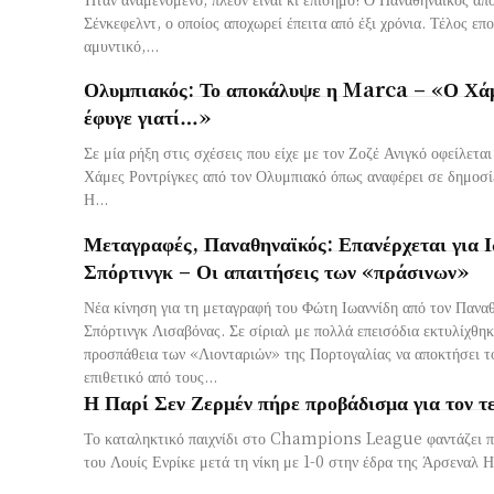
Σένκεφελντ, ο οποίος αποχωρεί έπειτα από έξι χρόνια. Τέλος εποχής για τον Ολλανδό
αμυντικό,...
Ολυμπιακός: Το αποκάλυψε η Marca – «Ο Χάμ
έφυγε γιατί…»
Σε μία ρήξη στις σχέσεις που είχε με τον Ζοζέ Ανιγκό οφείλετα
Χάμες Ροντρίγκες από τον Ολυμπιακό όπως αναφέρει σε δημοσ
Η...
Μεταγραφές, Παναθηναϊκός: Επανέρχεται για Ι
Σπόρτινγκ – Οι απαιτήσεις των «πράσινων»
Νέα κίνηση για τη μεταγραφή του Φώτη Ιωαννίδη από τον Παναθ
Σπόρτινγκ Λισαβόνας. Σε σίριαλ με πολλά επεισόδια εκτυλίχθηκε η περσινή
προσπάθεια των «Λιονταριών» της Πορτογαλίας να αποκτήσει 
επιθετικό από τους...
Η Παρί Σεν Ζερμέν πήρε προβάδισμα για τον τ
Το καταληκτικό παιχνίδι στο Champions League φαντάζει πι
του Λουίς Ενρίκε μετά τη νίκ