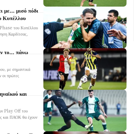
ι με… μισό πόδι
ου Κυπέλλου
e Phase του Κυπέλλου
νηση Καρδίτσας,
ν το… πάνω
ου, με σημαντικά
ηναϊκού και
ων Play Off του