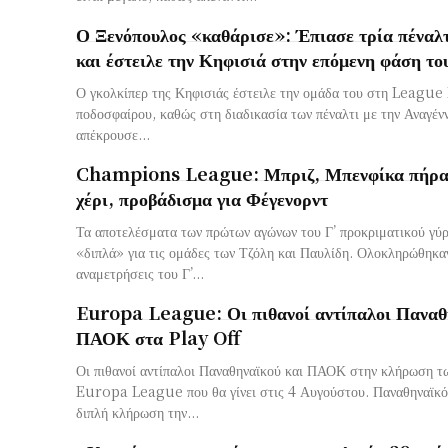
Ο Ξενόπουλος «καθάρισε»: Έπιασε τρία πέναλτ
και έστειλε την Κηφισιά στην επόμενη φάση τ
Ο γκολκίπερ της Κηφισιάς έστειλε την ομάδα του στη Leagu
ποδοσφαίρου, καθώς στη διαδικασία των πέναλτι με την Αναγέν
απέκρουσε...
Champions League: Μπριζ, Μπενφίκα πήρα
χέρι, προβάδισμα για Φέγενορντ
Τα αποτελέσματα των πρώτων αγώνων του Γ’ προκριματικού γύρ
«διπλά» για τις ομάδες των Τζόλη και Παυλίδη. Ολοκληρώθηκαν οι πρώτες
αναμετρήσεις του Γ’...
Europa League: Οι πιθανοί αντίπαλοι Παναθ
ΠΑΟΚ στα Play Off
Οι πιθανοί αντίπαλοι Παναθηναϊκού και ΠΑΟΚ στην κλήρωση τ
Europa League που θα γίνει στις 4 Αυγούστου. Παναθηναϊκός και ΠΑΟΚ θα έχουν
διπλή κλήρωση την...