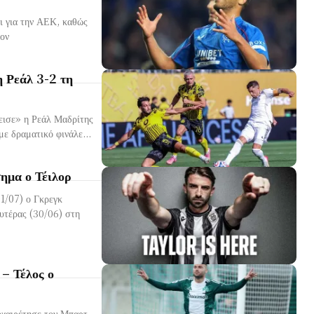
ι για την ΑΕΚ, καθώς
η Ρεάλ 3-2 τη
εισε» η Ρεάλ Μαδρίτης
ε δραματικό φινάλε...
ημα ο Τέιλορ
01/07) ο Γκρεγκ
– Τέλος ο
οχαιρέτησε τον Μπαρτ