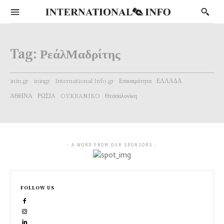
Tag:
ΡεάλΜαδρίτης
inin.gr
iningr
International Info.gr
Επικαιρότητα
ΕΛΛΑΔΑ
ΑΘΗΝΑ
ΡΩΣΙΑ
OYKRANIKO
Θεσσαλονίκη
- A WORD FROM OUR SPONSORS -
FOLLOW US