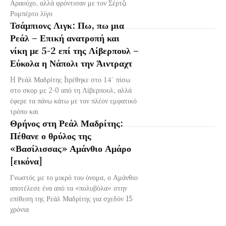
Αραούχο, αλλά φρόντισαν με τον Σέρτζι
Ρομπέρτο λίγο
Τσάμπιονς Λιγκ: Πω, πω μια
Ρεάλ – Επική ανατροπή και
νίκη με 5-2 επί της Λίβερπουλ –
Εύκολα η Νάπολι την Άιντραχτ
H Ρεάλ Μαδρίτης bρέθηκε στο 14΄ πίσω
στο σκορ με 2-0 από τη Λίβερπουλ, αλλά
έφερε τα πάνω κάτω με τον πλέον εμφατικό
τρόπο και
Θρήνος στη Ρεάλ Μαδρίτης:
Πέθανε ο θρύλος της
«Βασίλισσας» Αμάνθιο Αμάρο
[εικόνα]
Γνωστός με το μικρό του όνομα, ο Αμάνθιο
αποτέλεσε ένα από τα «πολυβόλα» στην
επίθεση της Ρεάλ Μαδρίτης για σχεδόν 15
χρόνια