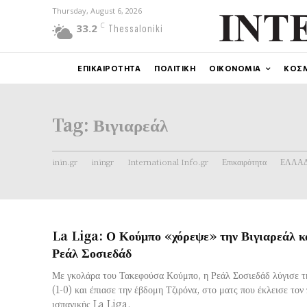
Thursday, August 6, 2026
C
33.2
Thessaloniki
ΕΠΙΚΑΙΡΟΤΗΤΑ
ΠΟΛΙΤΙΚΗ
ΟΙΚΟΝΟΜΙΑ
ΚΟΣ
Tag:
Βιγιαρεάλ
inin.gr
iningr
International Info.gr
Επικαιρότητα
ΕΛΛΑ
La Liga: Ο Κούμπο «χόρεψε» την Βιγιαρεάλ κ
Ρεάλ Σοσιεδάδ
Με γκολάρα του Τακεφούσα Κούμπο, η Ρεάλ Σοσιεδάδ λύγισε τ
(1-0) και έπιασε την έβδομη Τζιρόνα, στο ματς που έκλεισε τον
ισπανικής La Liga.