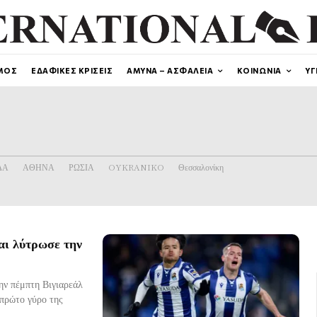
ΜΟΣ
ΕΔΑΦΙΚΕΣ ΚΡΙΣΕΙΣ
ΑΜΥΝΑ – ΑΣΦΑΛΕΙΑ
ΚΟΙΝΩΝΙΑ
ΥΓ
ΔΑ
ΑΘΗΝΑ
ΡΩΣΙΑ
OYKRANIKO
Θεσσαλονίκη
αι λύτρωσε την
ην πέμπτη Βιγιαρεάλ
 πρώτο γύρο της