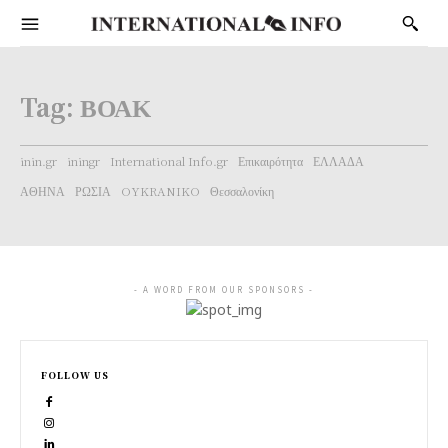
Tag:
ΒΟΑΚ
inin.gr
iningr
International Info.gr
Επικαιρότητα
ΕΛΛΑΔΑ
ΑΘΗΝΑ
ΡΩΣΙΑ
OYKRANIKO
Θεσσαλονίκη
- A WORD FROM OUR SPONSORS -
FOLLOW US