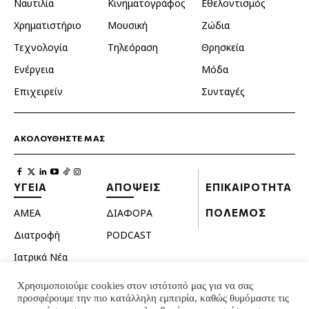
Ναυτιλία
Κινηματογράφος
Εθελοντισμός
Χρηματιστήριο
Μουσική
Ζώδια
Τεχνολογία
Τηλεόραση
Θρησκεία
Ενέργεια
Μόδα
Επιχειρείν
Συνταγές
ΑΚΟΛΟΥΘΗΣΤΕ ΜΑΣ
ΥΓΕΙΑ
ΑΠΟΨΕΙΣ
ΕΠΙΚΑΙΡΟΤΗΤΑ
ΑΜΕΑ
ΔΙΑΦΟΡΑ
ΠΟΛΕΜΟΣ
Διατροφή
PODCAST
Ιατρικά Νέα
Κατοικίδια
Χρησιμοποιούμε cookies στον ιστότοπό μας για να σας
προσφέρουμε την πιο κατάλληλη εμπειρία, καθώς θυμόμαστε τις
Ομορφιά