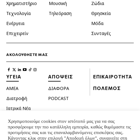
Χρηματιστήριο
Μουσική
Ζώδια
Τεχνολογία
Τηλεόραση
Θρησκεία
Ενέργεια
Μόδα
Επιχειρείν
Συνταγές
ΑΚΟΛΟΥΘΗΣΤΕ ΜΑΣ
ΥΓΕΙΑ
ΑΠΟΨΕΙΣ
ΕΠΙΚΑΙΡΟΤΗΤΑ
ΑΜΕΑ
ΔΙΑΦΟΡΑ
ΠΟΛΕΜΟΣ
Διατροφή
PODCAST
Ιατρικά Νέα
Κατοικίδια
Χρησιμοποιούμε cookies στον ιστότοπό μας για να σας
προσφέρουμε την πιο κατάλληλη εμπειρία, καθώς θυμόμαστε τις
Ομορφιά
προτιμήσεις σας και τις επαναλαμβανόμενες επισκέψεις σας.
Σεξουαλική ζωή
Κάνοντας κλικ στην επιλογή "Αποδοχή όλων", συναινείτε στη