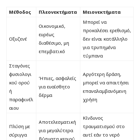
Μέθοδος
Πλεονεκτήματα
Μειονεκτήματα
Μπορεί να
Οικονομικό,
προκαλέσει ερεθισμό,
ευρέως
Οξυζενέ
δεν είναι κατάλληλο
διαθέσιμο, μη
για τρυπημένα
επεμβατικό
τύμπανα
Σταγόνες
φυσιολογι
Αργότερη δράση,
Ήπιες, ασφαλείς
κού ορού
μπορεί να απαιτήσει
για ευαίσθητο
ή
επαναλαμβανόμενη
δέρμα
παραφινέλ
χρήση
αιου
Κίνδυνος
Αποτελεσματική
Πλύση με
τραυματισμού στο
για μεγαλύτερα
σύριγγα
αυτί εάν το νερό
βύσματα κεριού