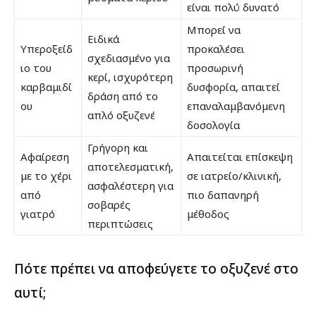
είναι πολύ δυνατό
Μπορεί να
Ειδικά
Υπεροξείδ
προκαλέσει
σχεδιασμένο για
ιο του
προσωρινή
κερί, ισχυρότερη
καρβαμιδί
δυσφορία, απαιτεί
δράση από το
ου
επαναλαμβανόμενη
απλό οξυζενέ
δοσολογία
Γρήγορη και
Αφαίρεση
Απαιτείται επίσκεψη
αποτελεσματική,
με το χέρι
σε ιατρείο/κλινική,
ασφαλέστερη για
από
πιο δαπανηρή
σοβαρές
γιατρό
μέθοδος
περιπτώσεις
Πότε πρέπει να αποφεύγετε το οξυζενέ στο
αυτί;