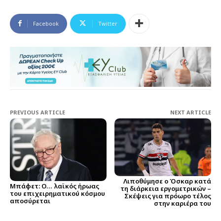
Facebook
Twitter
PREVIOUS ARTICLE
NEXT ARTICLE
Λιποθύμησε ο Όσκαρ κατά
Μπάφετ: Ο… λαϊκός ήρωας
τη διάρκεια εργομετρικών –
του επιχειρηματικού κόσμου
Σκέψεις για πρόωρο τέλος
αποσύρεται
στην καριέρα του