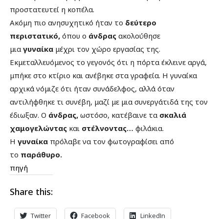
προστατευτεί η κοπέλα.
Ακόμη πιο ανησυχητικό ήταν το
δεύτερο
περιστατικό,
όπου ο
άνδρας
ακολούθησε
μια
γυναίκα
μέχρι τον χώρο εργασίας της.
Εκμεταλλευόμενος το γεγονός ότι η πόρτα έκλεινε αργά,
μπήκε στο κτίριο και ανέβηκε στα γραφεία. Η γυναίκα
αρχικά νόμιζε ότι ήταν συνάδελφος, αλλά όταν
αντιλήφθηκε τι συνέβη, μαζί με μια συνεργάτιδά της τον
έδιωξαν. Ο
άνδρας,
ωστόσο, κατέβαινε τα
σκαλιά
χαμογελώντας
και
στέλνοντας…
φιλάκια.
Η
γυναίκα
πρόλαβε να τον φωτογραφίσει από
το
παράθυρο.
πηγή
Share this:
Twitter
Facebook
LinkedIn