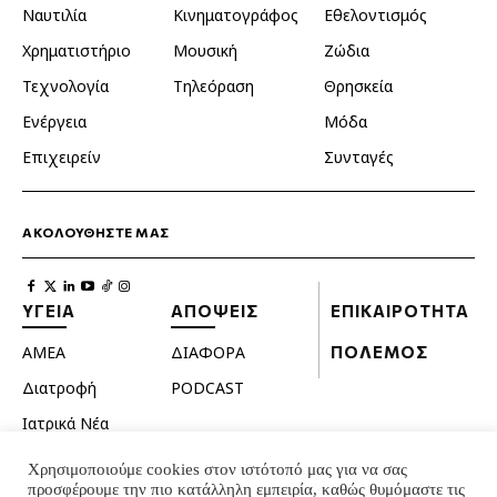
Ναυτιλία
Κινηματογράφος
Εθελοντισμός
Χρηματιστήριο
Μουσική
Ζώδια
Τεχνολογία
Τηλεόραση
Θρησκεία
Ενέργεια
Μόδα
Επιχειρείν
Συνταγές
ΑΚΟΛΟΥΘΗΣΤΕ ΜΑΣ
ΥΓΕΙΑ
ΑΠΟΨΕΙΣ
ΕΠΙΚΑΙΡΟΤΗΤΑ
ΑΜΕΑ
ΔΙΑΦΟΡΑ
ΠΟΛΕΜΟΣ
Διατροφή
PODCAST
Ιατρικά Νέα
Κατοικίδια
Χρησιμοποιούμε cookies στον ιστότοπό μας για να σας
προσφέρουμε την πιο κατάλληλη εμπειρία, καθώς θυμόμαστε τις
Ομορφιά