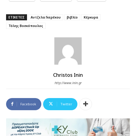
ΕΤΙΚΕΤΕΣ
Αντζελα Γκερέκου
βιβλίο
Κέρκυρα
Τόλης Βοσκόπουλος
Christos Inin
http://www.inin.gr
Facebook
Twitter