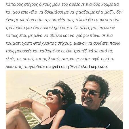
κάποιους στίχους δικούς μου, του αρέσανε ένα-δύο κομμάτια
και μου είπε «έλα να δοκιμάσουμε να φτιάξουμε κάτι μαζί», δεν
έχουμε ωστόσο ούτε την υποψία πως τελικά θα εμπνευστούμε
τραγούδια για έναν ολόκληρο δίσκο. Οι μέρες μας περνούν
κάπως έτσι, με μένα να σβήνω και να γράφω πάνω σε ένα
κομμάτι χαρτί φτιάχνοντας στίχους, εκείνον να συνθέτει πάνω
τους μουσικές και καθισμένοι σε ένα τραπέζι κάτω από τις
ελιές, τις συκιές και τις λωτιές μας να γεννάμε σιγά-σιγά τα
δικά μας τραγούδια
» διηγείται η Άντζελα Γκερέκου.