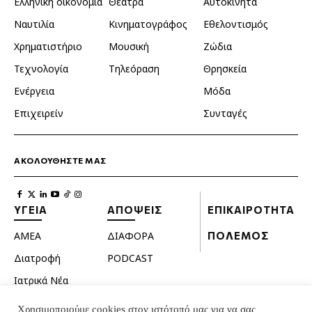
Ελληνική οικονομία
Θέατρα
Αυτοκίνητα
Ναυτιλία
Κινηματογράφος
Εθελοντισμός
Χρηματιστήριο
Μουσική
Ζώδια
Τεχνολογία
Τηλεόραση
Θρησκεία
Ενέργεια
Μόδα
Επιχειρείν
Συνταγές
ΑΚΟΛΟΥΘΗΣΤΕ ΜΑΣ
ΥΓΕΙΑ
ΑΠΟΨΕΙΣ
ΕΠΙΚΑΙΡΟΤΗΤΑ
ΑΜΕΑ
ΔΙΑΦΟΡΑ
ΠΟΛΕΜΟΣ
Διατροφή
PODCAST
Ιατρικά Νέα
Κατοικίδια
Χρησιμοποιούμε cookies στον ιστότοπό μας για να σας