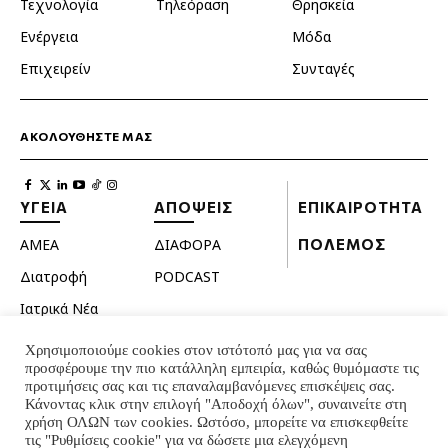
Τεχνολογία
Τηλεόραση
Θρησκεία
Ενέργεια
Μόδα
Επιχειρείν
Συνταγές
ΑΚΟΛΟΥΘΗΣΤΕ ΜΑΣ
ΥΓΕΙΑ
ΑΠΟΨΕΙΣ
ΕΠΙΚΑΙΡΟΤΗΤΑ
ΑΜΕΑ
ΔΙΑΦΟΡΑ
ΠΟΛΕΜΟΣ
Διατροφή
PODCAST
Ιατρικά Νέα
Κατοικίδια
Χρησιμοποιούμε cookies στον ιστότοπό μας για να σας
προσφέρουμε την πιο κατάλληλη εμπειρία, καθώς θυμόμαστε τις
Ομορφιά
προτιμήσεις σας και τις επαναλαμβανόμενες επισκέψεις σας.
Σεξουαλική ζωή
Κάνοντας κλικ στην επιλογή "Αποδοχή όλων", συναινείτε στη
χρήση ΟΛΩΝ των cookies. Ωστόσο, μπορείτε να επισκεφθείτε
Ψυχολογία
τις "Ρυθμίσεις cookie" για να δώσετε μια ελεγχόμενη