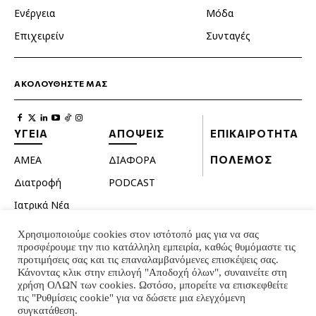
Ενέργεια
Μόδα
Επιχειρείν
Συνταγές
ΑΚΟΛΟΥΘΗΣΤΕ ΜΑΣ
ΥΓΕΙΑ
ΑΠΟΨΕΙΣ
ΕΠΙΚΑΙΡΟΤΗΤΑ
ΑΜΕΑ
ΔΙΑΦΟΡΑ
ΠΟΛΕΜΟΣ
Διατροφή
PODCAST
Ιατρικά Νέα
Κατοικίδια
Χρησιμοποιούμε cookies στον ιστότοπό μας για να σας
προσφέρουμε την πιο κατάλληλη εμπειρία, καθώς θυμόμαστε τις
Ομορφιά
προτιμήσεις σας και τις επαναλαμβανόμενες επισκέψεις σας.
Σεξουαλική ζωή
Κάνοντας κλικ στην επιλογή "Αποδοχή όλων", συναινείτε στη
χρήση ΟΛΩΝ των cookies. Ωστόσο, μπορείτε να επισκεφθείτε
Ψυχολογία
τις "Ρυθμίσεις cookie" για να δώσετε μια ελεγχόμενη
συγκατάθεση.