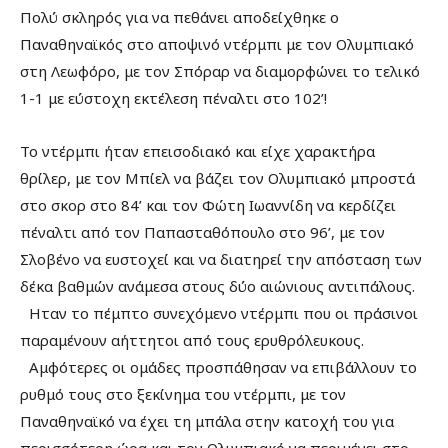
Πολύ σκληρός για να πεθάνει αποδείχθηκε ο
Παναθηναϊκός στο αποψινό ντέρμπι με τον Ολυμπιακό
στη Λεωφόρο, με τον Σπόραρ να διαμορφώνει το τελικό
1-1 με εύστοχη εκτέλεση πέναλτι στο 102’!
Το ντέρμπι ήταν επεισοδιακό και είχε χαρακτήρα
θρίλερ, με τον Μπίελ να βάζει τον Ολυμπιακό μπροστά
στο σκορ στο 84’ και τον Φώτη Ιωαννίδη να κερδίζει
πέναλτι από τον Παπασταθόπουλο στο 96’, με τον
Σλοβένο να ευστοχεί και να διατηρεί την απόσταση των
δέκα βαθμών ανάμεσα στους δύο αιώνιους αντιπάλους.
Ηταν το πέμπτο συνεχόμενο ντέρμπι που οι πράσινοι
παραμένουν αήττητοι από τους ερυθρόλευκους.
Αμφότερες οι ομάδες προσπάθησαν να επιβάλλουν το
ρυθμό τους στο ξεκίνημα του ντέρμπι, με τον
Παναθηναϊκό να έχει τη μπάλα στην κατοχή του για
περισσότερη ώρα και τον Ολυμπιακό να περιμένει στο