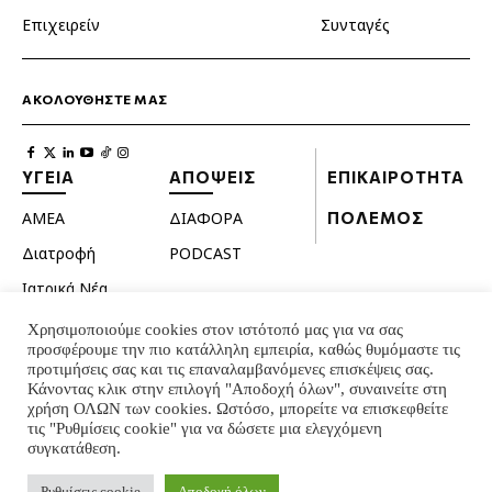
Επιχειρείν
Συνταγές
ΑΚΟΛΟΥΘΗΣΤΕ ΜΑΣ
ΥΓΕΙΑ
ΑΠΟΨΕΙΣ
ΕΠΙΚΑΙΡΟΤΗΤΑ
ΑΜΕΑ
ΔΙΑΦΟΡΑ
ΠΟΛΕΜΟΣ
Διατροφή
PODCAST
Ιατρικά Νέα
Κατοικίδια
Χρησιμοποιούμε cookies στον ιστότοπό μας για να σας
προσφέρουμε την πιο κατάλληλη εμπειρία, καθώς θυμόμαστε τις
Ομορφιά
προτιμήσεις σας και τις επαναλαμβανόμενες επισκέψεις σας.
Κάνοντας κλικ στην επιλογή "Αποδοχή όλων", συναινείτε στη
Σεξουαλική ζωή
χρήση ΟΛΩΝ των cookies. Ωστόσο, μπορείτε να επισκεφθείτε
Ψυχολογία
τις "Ρυθμίσεις cookie" για να δώσετε μια ελεγχόμενη
συγκατάθεση.
Ρυθμίσεις cookie
Αποδοχή όλων