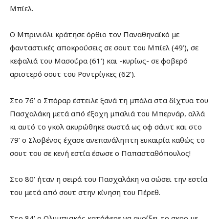
Μπίελ.
Ο Μπρινιόλι κράτησε όρθιο τον Παναθηναϊκό με
φανταστικές αποκρούσεις σε σουτ του Μπίελ (49’), σε
κεφαλιά του Μασούρα (61’) και -κυρίως- σε φοβερό
αριστερό σουτ του Ροντρίγκες (62’).
Στο 76’ ο Σπόραρ έστειλε ξανά τη μπάλα στα δίχτυα του
Πασχαλάκη μετά από έξοχη μπαλιά του Μπερνάρ, αλλά
κι αυτό το γκολ ακυρώθηκε σωστά ως οφ σάιντ και στο
79’ ο Σλοβένος έχασε ανεπανάληπτη ευκαιρία καθώς το
σουτ του σε κενή εστία έσωσε ο Παπασταθόπουλος!
Στο 80’ ήταν η σειρά του Πασχαλάκη να σώσει την εστία
του μετά από σουτ στην κίνηση του Πέρεθ.
Στο 84’ ο Ολυμπιακός κατάφερε να ανοίξει το σκορ με