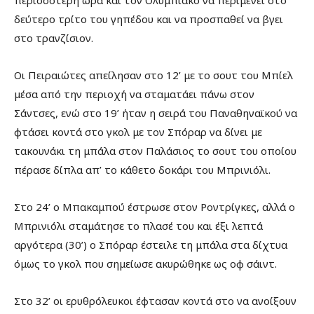
δεύτερο τρίτο του γηπέδου και να προσπαθεί να βγει
στο τρανζίσιον.
Οι Πειραιώτες απείλησαν στο 12’ με το σουτ του Μπίελ
μέσα από την περιοχή να σταματάει πάνω στον
Σάντσες, ενώ στο 19’ ήταν η σειρά του Παναθηναϊκού να
φτάσει κοντά στο γκολ με τον Σπόραρ να δίνει με
τακουνάκι τη μπάλα στον Παλάσιος το σουτ του οποίου
πέρασε δίπλα απ’ το κάθετο δοκάρι του Μπρινιόλι.
Στο 24’ ο Μπακαμπού έστρωσε στον Ροντρίγκες, αλλά ο
Μπρινιόλι σταμάτησε το πλασέ του και έξι λεπτά
αργότερα (30’) ο Σπόραρ έστειλε τη μπάλα στα δίχτυα
όμως το γκολ που σημείωσε ακυρώθηκε ως οφ σάιντ.
Στο 32’ οι ερυθρόλευκοι έφτασαν κοντά στο να ανοίξουν