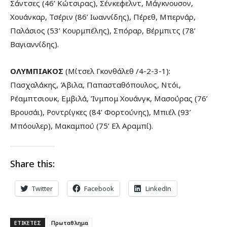
Σάντσες (46’ Κώτσιρας), Σένκεφελντ, Μάγκνουσον,
Χουάνκαρ, Τσέριν (86’ Ιωαννίδης), Πέρεθ, Μπερνάρ,
Παλάσιος (53’ Κουρμπέλης), Σπόραρ, Βέρμπιτς (78’
Βαγιαννίδης).
ΟΛΥΜΠΙΑΚΟΣ
(Μίτσελ Γκονθάλεθ /4-2-3-1):
Πασχαλάκης, Άβιλα, Παπασταθόπουλος, Ντόι,
Ρέαμπτσιουκ, Εμβιλά, Ίνμπομ Χουάνγκ, Μασούρας (76’
Βρουσάι), Ροντρίγκες (84’ Φορτούνης), Μπιέλ (93’
Μπόουλερ), Μακαμπού (75’ Ελ Αραμπί).
Share this:
Twitter
Facebook
LinkedIn
ΕΤΙΚΕΤΕΣ
Πρωταθλημα