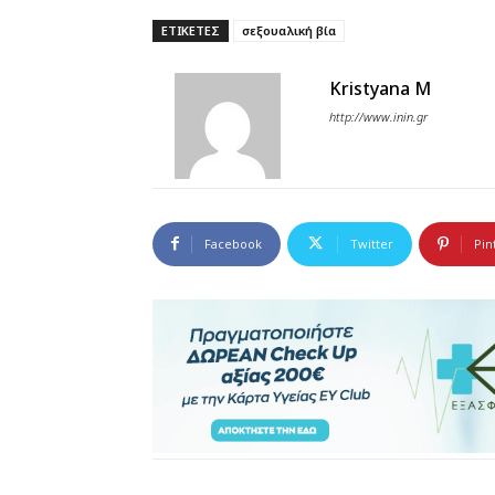
ΕΤΙΚΕΤΕΣ
σεξουαλική βία
Kristyana M
http://www.inin.gr
Facebook
Twitter
Pin