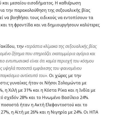
ύ και μεσαίου εισοδήματος. Η καθιέρωση
ια την παρακολούθηση της σεξουαλικής βίας
ί να βοηθήσει τους ειδικούς να εντοπίσουν τα
και τη φροντίδα και να δημιουργήσουν καλύτερες
 Γακίδου, την
«τεράστια κλίμακα της σεξουαλικής βίας
δομένο ζήτημα που επηρεάζει εκατομμύρια αγόρια και
πιο εντυπωσιακό είναι ότι καμία περιοχή του κόσμου
θώς υψηλά ποσοστά εμφάνισης του φαινομένου
παγκόσμιο αντίκτυπό του».
Οι χώρες με την
στις γυναίκες ήταν οι Νήσοι Σολομώντα με
 η Χιλή με 31% και η Κόστα Ρίκα και η Ινδία με
ό σχεδόν 28% και το Ηνωμένο Βασίλειο 24%.
α ποσοστά ήταν η Ακτή Ελεφαντοστού και το
7%, η Αϊτή με 26% και η Νιγηρία με 24%. Οι ΗΠΑ