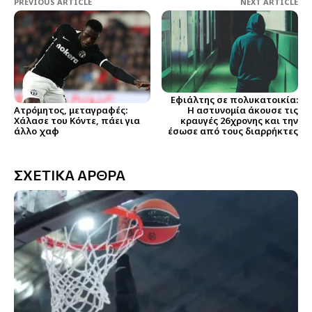
PREVIOUS ARTICLE
NEXT ARTICLE
Εφιάλτης σε πολυκατοικία:
Ατρόμητος, μεταγραφές:
Η αστυνομία άκουσε τις
Χάλασε του Κόντε, πάει για
κραυγές 26χρονης και την
άλλο χαφ
έσωσε από τους διαρρήκτες
ΣΧΕΤΙΚΑ ΑΡΘΡΑ