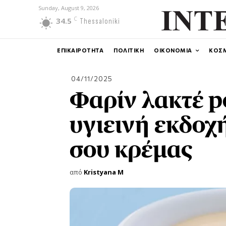
Sunday, August 9, 2026
C
34.5
Thessaloniki
ΕΠΙΚΑΙΡΟΤΗΤΑ
ΠΟΛΙΤΙΚΗ
ΟΙΚΟΝΟΜΙΑ
ΚΟΣ
04/11/2025
Φαρίν λακτέ po
υγιεινή εκδοχ
σου κρέμας
από
Kristyana M