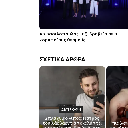
ΑΒ Βασιλόπουλος: Έξι βραβεία σε 3
κορυφαίους θεσμούς
ΣΧΕΤΙΚΑ ΑΡΘΡΑ
ΔΙΑΤΡΟΦΗ
Σπλαχνικό λίπος: Γιατρός
του Χάρβαρντ αποκαλύπτει
“Καίνε”
7 τροφές που βοηθούν στη
τα κάστα