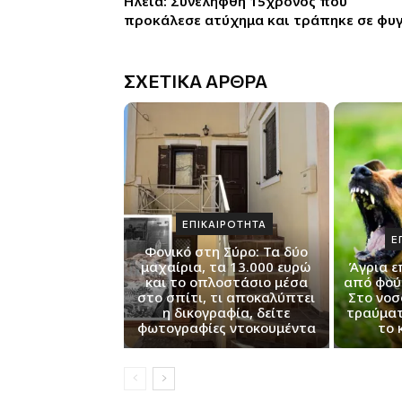
Ηλεία: Συνελήφθη 15χρονος που
προκάλεσε ατύχημα και τράπηκε σε φυ
ΣΧΕΤΙΚΑ ΑΡΘΡΑ
ΕΠΙΚΑΙΡΟΤΗΤΑ
Ε
Φονικό στη Σύρο: Τα δύο
μαχαίρια, τα 13.000 ευρώ
Άγρια ε
και το οπλοστάσιο μέσα
από φού
στο σπίτι, τι αποκαλύπτει
Στο νοσ
η δικογραφία, δείτε
τραύματ
φωτογραφίες ντοκουμέντα
το 