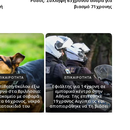
Ρόδος: Σύλληψη 63χρονου άνδρα για
γή
βιασμό 71χρονης
ΠΙΚΑΙΡΟΤΗΤΑ
ΕΠΙΚΑΙΡΟΤΗΤΑ
πίθεση σκύλου έξω
Εφιάλτης για 14χρονη σε
ρνο στα Βριλήσσια:
εμπορικό κέντρο στην
οκομείο με σοβαρά
Αθήνα: Της επιτέθηκε
α 66χρονος, νεκρό
19χρονος Αιγύπτιος και
κατοικίδιό του
αποπειράθηκε να τη βιάσει