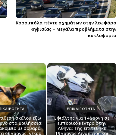
Καραμπόλα πέντε οχημάτων στην λεωφόρο
Κηφισίας – Μεγάλα προβλήματα στην
κυκλοφορία
ΠΙΚΑΙΡΟΤΗΤΑ
ΕΠΙΚΑΙΡΟΤΗΤΑ
πίθεση σκύλου έξω
Εφιάλτης για 14χρονη σε
ρνο στα Βριλήσσια:
εμπορικό κέντρο στην
οκομείο με σοβαρά
Αθήνα: Της επιτέθηκε
α 66χρονος, νεκρό
19χρονος Αιγύπτιος και