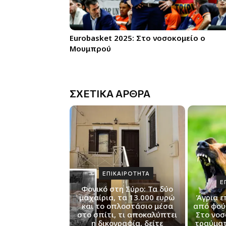
Eurobasket 2025: Στο νοσοκομείο ο
Μουμπρού
ΣΧΕΤΙΚΑ ΑΡΘΡΑ
ΕΠΙΚΑΙΡΟΤΗΤΑ
Ε
Φονικό στη Σύρο: Τα δύο
μαχαίρια, τα 13.000 ευρώ
Άγρια ε
και το οπλοστάσιο μέσα
από φού
στο σπίτι, τι αποκαλύπτει
Στο νοσ
η δικογραφία, δείτε
τραύματ