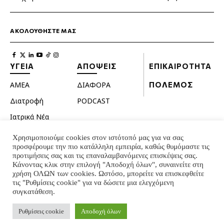
ΑΚΟΛΟΥΘΗΣΤΕ ΜΑΣ
ΥΓΕΙΑ
ΑΠΟΨΕΙΣ
ΕΠΙΚΑΙΡΟΤΗΤΑ
ΑΜΕΑ
ΔΙΑΦΟΡΑ
ΠΟΛΕΜΟΣ
Διατροφή
PODCAST
Ιατρικά Νέα
Κατοικίδια
Χρησιμοποιούμε cookies στον ιστότοπό μας για να σας
προσφέρουμε την πιο κατάλληλη εμπειρία, καθώς θυμόμαστε τις
Ομορφιά
προτιμήσεις σας και τις επαναλαμβανόμενες επισκέψεις σας.
Σεξουαλική ζωή
Κάνοντας κλικ στην επιλογή "Αποδοχή όλων", συναινείτε στη
χρήση ΟΛΩΝ των cookies. Ωστόσο, μπορείτε να επισκεφθείτε
Ψυχολογία
τις "Ρυθμίσεις cookie" για να δώσετε μια ελεγχόμενη
συγκατάθεση.
© INTERNATIONAL INFO 2024 - ALL RIGHTS RESERVED
Ρυθμίσεις cookie
Αποδοχή όλων