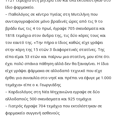
ίδιο φαρμακείο.
– Παθολόγος σε κέντρο Υγείας στη Μυτιλήνη που
συνταγογραφούσε μόνο βραδινές ώρες από τις 9 το
βράδυ έως τις 4 το πρωί, έγραψε 705 σκευάσματα και
1818 τεμάχια στον άνδρα της, τις δύο κόρες τους και
τον εαυτό της. «Την πήρα ο ίδιος καθώς είχε γράψει
στην κόρη της 15 ετών 3 διαφορετικές στατίνες. Της
είπα είμαι 53 ετών και παίρνω μια στατίνη, μου είπε ότι
έχει πολύ σπάνια πάθηση αλλά δεν θα ξαναγίνει. Η ίδια
είχε γράψει φάρμακα σε αλλοδαπό τεχνικό που είχε
έρθει για συναυλία στο νησί και πρέπει να έφυγε με 1.000
τεμάχια» είπε ο κ. Γεωργιάδης
– Καρδιολόγος στη Νέα Μηχανιώνα εγραψε σε δύο
αλλοδαπούς 500 σκευάσματα και 925 τεμάχια
– Γιατρός έγραψε 704 τεμάχια που εκτελέστηκαν σε
φαρμακείο συγγενή ασθενούς