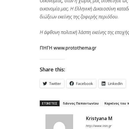
Οικονομίας, όταν η χώρας μας υιοθέτησε ως 
οικονομία μας. Η Ελληνική Δικαιοσύνη καταδ
διώξεων εκείνης της ζοφερής περιόδου.
Η άφθονη πολιτική λάσπη εκείνης της εποχή
ΠΗΓΗ www.protothema.gr
Share this:
Twitter
Facebook
LinkedIn
ΕΤΙΚΕΤΕΣ
Γιάννος Παπαντωνίου
Καρκίνος του 
Kristyana M
http://www.inin.gr