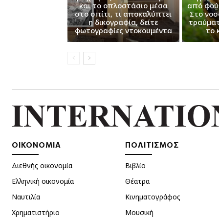
και το οπλοστάσιο μέσα
από φού
στο σπίτι, τι αποκαλύπτει
Στο νοσ
η δικογραφία, δείτε
τραύματ
φωτογραφίες ντοκουμέντα
το 
ΟΙΚΟΝΟΜΙΑ
ΠΟΛΙΤΙΣΜΟΣ
Διεθνής οικονομία
Βιβλίο
Ελληνική οικονομία
Θέατρα
Ναυτιλία
Κινηματογράφος
Χρηματιστήριο
Μουσική