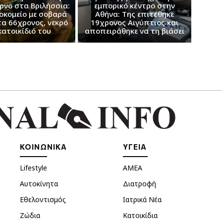
ρνο στα Βριλήσσια:
εμπορικό κέντρο στην
οκομείο με σοβαρά
Αθήνα: Της επιτέθηκε
α 66χρονος, νεκρό
19χρονος Αιγύπτιος και
κατοικίδιό του
αποπειράθηκε να τη βιάσει
ΚΟΙΝΩΝΙΚΑ
ΥΓΕΙΑ
Lifestyle
ΑΜΕΑ
Αυτοκίνητα
Διατροφή
Εθελοντισμός
Ιατρικά Νέα
Ζώδια
Κατοικίδια