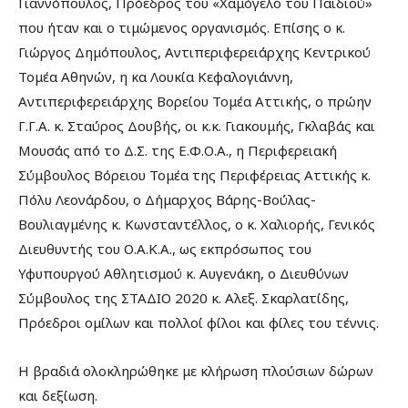
Γιαννόπουλος, Πρόεδρος του «Χαμόγελο του Παιδιού»
που ήταν και ο τιμώμενος οργανισμός. Επίσης ο κ.
Γιώργος Δημόπουλος, Αντιπεριφερειάρχης Κεντρικού
Τομέα Αθηνών, η κα Λουκία Κεφαλογιάννη,
Αντιπεριφερειάρχης Βορείου Τομέα Αττικής, ο πρώην
Γ.Γ.Α. κ. Σταύρος Δουβής, οι κ.κ. Γιακουμής, Γκλαβάς και
Μουσάς από το Δ.Σ. της Ε.Φ.Ο.Α., η Περιφερειακή
Σύμβουλος Βόρειου Τομέα της Περιφέρειας Αττικής κ.
Πόλυ Λεονάρδου, ο Δήμαρχος Βάρης-Βούλας-
Βουλιαγμένης κ. Κωνσταντέλλος, ο κ. Χαλιορής, Γενικός
Διευθυντής του Ο.Α.Κ.Α., ως εκπρόσωπος του
Υφυπουργού Αθλητισμού κ. Αυγενάκη, ο Διευθύνων
Σύμβουλος της ΣΤΑΔΙΟ 2020 κ. Αλεξ. Σκαρλατίδης,
Πρόεδροι ομίλων και πολλοί φίλοι και φίλες του τέννις.
Η βραδιά ολοκληρώθηκε με κλήρωση πλούσιων δώρων
και δεξίωση.