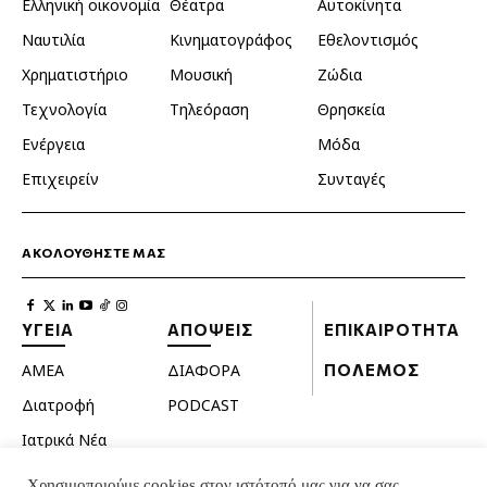
Ελληνική οικονομία
Θέατρα
Αυτοκίνητα
Ναυτιλία
Κινηματογράφος
Εθελοντισμός
Χρηματιστήριο
Μουσική
Ζώδια
Τεχνολογία
Τηλεόραση
Θρησκεία
Ενέργεια
Μόδα
Επιχειρείν
Συνταγές
ΑΚΟΛΟΥΘΗΣΤΕ ΜΑΣ
ΥΓΕΙΑ
ΑΠΟΨΕΙΣ
ΕΠΙΚΑΙΡΟΤΗΤΑ
ΑΜΕΑ
ΔΙΑΦΟΡΑ
ΠΟΛΕΜΟΣ
Διατροφή
PODCAST
Ιατρικά Νέα
Κατοικίδια
Χρησιμοποιούμε cookies στον ιστότοπό μας για να σας