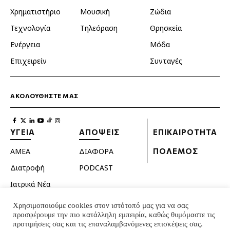
Χρηματιστήριο
Μουσική
Ζώδια
Τεχνολογία
Τηλεόραση
Θρησκεία
Ενέργεια
Μόδα
Επιχειρείν
Συνταγές
ΑΚΟΛΟΥΘΗΣΤΕ ΜΑΣ
ΥΓΕΙΑ
ΑΠΟΨΕΙΣ
ΕΠΙΚΑΙΡΟΤΗΤΑ
ΑΜΕΑ
ΔΙΑΦΟΡΑ
ΠΟΛΕΜΟΣ
Διατροφή
PODCAST
Ιατρικά Νέα
Κατοικίδια
Χρησιμοποιούμε cookies στον ιστότοπό μας για να σας
προσφέρουμε την πιο κατάλληλη εμπειρία, καθώς θυμόμαστε τις
Ομορφιά
προτιμήσεις σας και τις επαναλαμβανόμενες επισκέψεις σας.