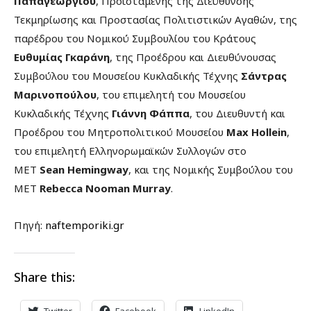
Παπαγεωργίου
, Προϊσταμένης της Διεύθυνσης
Τεκμηρίωσης και Προστασίας Πολιτιστικών Αγαθών, της
παρέδρου του Νομικού Συμβουλίου του Κράτους
Ευθυμίας Γκαράνη
, της Προέδρου και Διευθύνουσας
Συμβούλου του Μουσείου Κυκλαδικής Τέχνης
Σάντρας
Μαρινοπούλου
, του επιμελητή του Μουσείου
Κυκλαδικής Τέχνης
Γιάννη Φάππα
, του Διευθυντή και
Προέδρου του Μητροπολιτικού Μουσείου
Max Hollein
,
του επιμελητή Ελληνορωμαϊκών Συλλογών στο
ΜΕΤ
Sean Hemingway
, και της Νομικής Συμβούλου του
ΜΕΤ
Rebecca Nooman Murray
.
Πηγή:
naftemporiki.gr
Share this:
Twitter
Facebook
LinkedIn