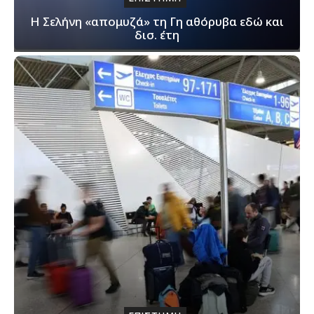
Η Σελήνη «απομυζά» τη Γη αθόρυβα εδώ και
δισ. έτη