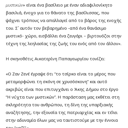
μυστικών
» είναι ένα βασίλειο με έναν αδιαφιλονίκητο
βασιλιά, ένοχο για το θάνατο της βασίλισσας, που
ψάχνει τρόπους να απαλλαγεί από το βάρος της ενοχής
του. Σ΄ αυτόν τον βεβαρημένο -από ένα θανάσιμο
μυστικό- χώρο, εισβάλλει ένα ζευγάρι – βιρτουόζοι στην
τέχνη της λεηλασίας της ζωής του ενός από τον άλλον».
Η σκηνοθέτις Αικατερίνη Παπαγεωργίου τονίζει:
«Ο Ζαν Ζενέ έγραψε ότι “το τσίρκο είναι το μέρος που
μεταμορφώνει τη σκόνη σε χρυσόσκονη” και αυτό
ακριβώς είναι που επιτυγχάνει ο Άκης Δήμου στο έργο
“Η νύχτα των μυστικών”. Η παράσταση μας εκθέτει στη
σκληρότητα του ανθρώπου, τη δίνη της υπαρξιακής
αναζήτησης, την εξουσία της πατριαρχίας και εν τέλει
στην αδυναμία όλων μας να ταυτιστούμε με την έννοια
του “μαζί”.»