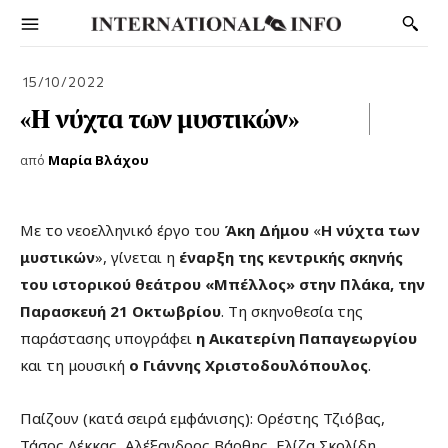
15/10/2022
«Η νύχτα των μυστικών»
από
Μαρία Βλάχου
Με το νεοελληνικό έργο του
Άκη Δήμου
«
Η νύχτα των
μυστικών
», γίνεται η
έναρξη της κεντρικής σκηνής
του ιστορικού θεάτρου «Μπέλλος» στην Πλάκα, την
Παρασκευή 21 Οκτωβρίου
. Τη σκηνοθεσία της
παράστασης υπογράφει
η Αικατερίνη Παπαγεωργίου
και τη μουσική
ο Γιάννης Χριστοδουλόπουλος
.
Παίζουν (κατά σειρά εμφάνισης): Ορέστης Τζιόβας,
Τάσος Λέκκας, Αλέξανδρος Βάρθης, Ελίζα Σκολίδη,