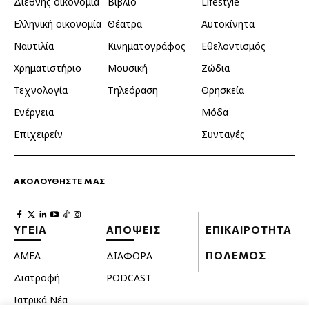
Διεθνής οικονομία
Βιβλίο
Lifestyle
Ελληνική οικονομία
Θέατρα
Αυτοκίνητα
Ναυτιλία
Κινηματογράφος
Εθελοντισμός
Χρηματιστήριο
Μουσική
Ζώδια
Τεχνολογία
Τηλεόραση
Θρησκεία
Ενέργεια
Μόδα
Επιχειρείν
Συνταγές
ΑΚΟΛΟΥΘΗΣΤΕ ΜΑΣ
ΥΓΕΙΑ
ΑΠΟΨΕΙΣ
ΕΠΙΚΑΙΡΟΤΗΤΑ
ΑΜΕΑ
ΔΙΑΦΟΡΑ
ΠΟΛΕΜΟΣ
Διατροφή
PODCAST
Ιατρικά Νέα