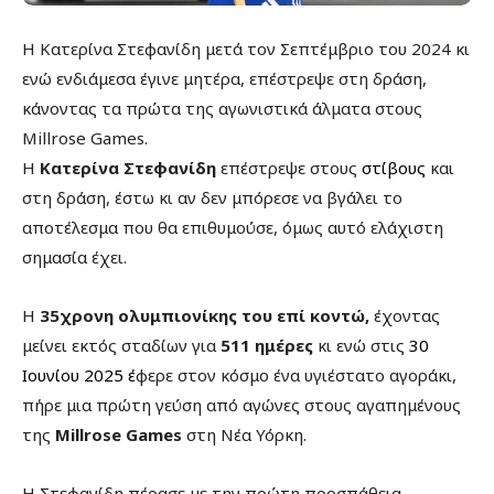
Η Κατερίνα Στεφανίδη μετά τον Σεπτέμβριο του 2024 κι
ενώ ενδιάμεσα έγινε μητέρα, επέστρεψε στη δράση,
κάνοντας τα πρώτα της αγωνιστικά άλματα στους
Millrose Games.
Η
Κατερίνα Στεφανίδη
επέστρεψε στους
στίβους
και
στη δράση, έστω κι αν δεν μπόρεσε να βγάλει το
αποτέλεσμα που θα επιθυμούσε, όμως αυτό ελάχιστη
σημασία έχει.
Η
35χρονη ολυμπιονίκης του επί κοντώ,
έχοντας
μείνει εκτός σταδίων για
511 ημέρες
κι ενώ στις
30
Ιουνίου 2025 έ
φερε στον κόσμο ένα υγιέστατο αγοράκι,
πήρε μια πρώτη γεύση από αγώνες στους αγαπημένους
της
Millrose Games
στη Νέα Υόρκη.
Η Στεφανίδη πέρασε με την πρώτη προσπάθεια