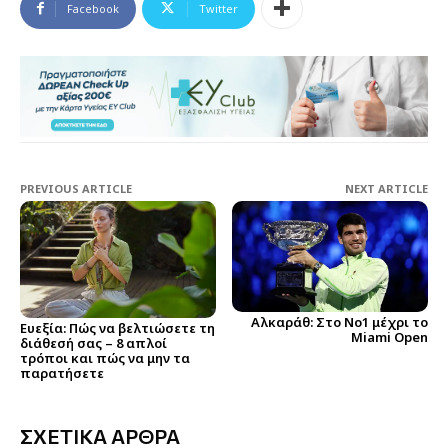
Facebook
Twitter
PREVIOUS ARTICLE
NEXT ARTICLE
Αλκαράθ: Στο Νο1 μέχρι το
Ευεξία: Πώς να βελτιώσετε τη
Miami Open
διάθεσή σας – 8 απλοί
τρόποι και πώς να μην τα
παρατήσετε
ΣΧΕΤΙΚΑ ΑΡΘΡΑ