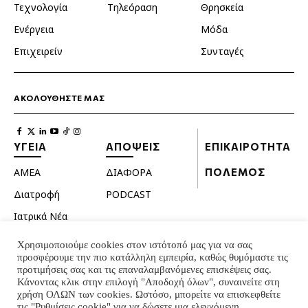
Τεχνολογία
Τηλεόραση
Θρησκεία
Ενέργεια
Μόδα
Επιχειρείν
Συνταγές
ΑΚΟΛΟΥΘΗΣΤΕ ΜΑΣ
ΥΓΕΙΑ
ΑΠΟΨΕΙΣ
ΕΠΙΚΑΙΡΟΤΗΤΑ
ΑΜΕΑ
ΔΙΑΦΟΡΑ
ΠΟΛΕΜΟΣ
Διατροφή
PODCAST
Ιατρικά Νέα
Κατοικίδια
Χρησιμοποιούμε cookies στον ιστότοπό μας για να σας
προσφέρουμε την πιο κατάλληλη εμπειρία, καθώς θυμόμαστε τις
Ομορφιά
προτιμήσεις σας και τις επαναλαμβανόμενες επισκέψεις σας.
Σεξουαλική ζωή
Κάνοντας κλικ στην επιλογή "Αποδοχή όλων", συναινείτε στη
χρήση ΟΛΩΝ των cookies. Ωστόσο, μπορείτε να επισκεφθείτε
Ψυχολογία
τις "Ρυθμίσεις cookie" για να δώσετε μια ελεγχόμενη