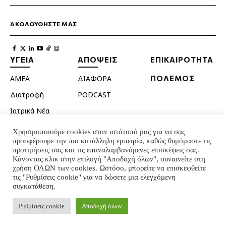
ΑΚΟΛΟΥΘΗΣΤΕ ΜΑΣ
ΥΓΕΙΑ
ΑΠΟΨΕΙΣ
ΕΠΙΚΑΙΡΟΤΗΤΑ
ΑΜΕΑ
ΔΙΑΦΟΡΑ
ΠΟΛΕΜΟΣ
Διατροφή
PODCAST
Ιατρικά Νέα
Κατοικίδια
Χρησιμοποιούμε cookies στον ιστότοπό μας για να σας
προσφέρουμε την πιο κατάλληλη εμπειρία, καθώς θυμόμαστε τις
Ομορφιά
προτιμήσεις σας και τις επαναλαμβανόμενες επισκέψεις σας.
Σεξουαλική ζωή
Κάνοντας κλικ στην επιλογή "Αποδοχή όλων", συναινείτε στη
χρήση ΟΛΩΝ των cookies. Ωστόσο, μπορείτε να επισκεφθείτε
Ψυχολογία
τις "Ρυθμίσεις cookie" για να δώσετε μια ελεγχόμενη
συγκατάθεση.
© INTERNATIONAL INFO 2024 - ALL RIGHTS RESERVED
Ρυθμίσεις cookie
Αποδοχή όλων