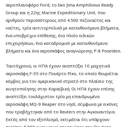
αεροπλανοφόρο Ford, το Iwo Jima Amphibious Ready
Group και η 22ης Marine Expeditionary Unit, που
αριθμούν περισσότερους από 4.500 πεζοναύτες και
ναύτες, τρία αντιτορπιλικά με κατευθυνόμενα βλήματα,
ένα υποβρύχιο επίθεσης, ένα πλοίο ειδικών
επιχειρήσεων, ένα καταδρομικό με κατευθυνόμενα
βλήματα και ένα αεροσκάφος αναγνώρισης P-8 Poseidon.
Ταυτόχρονα, οι ΗΠΑ έχουν αναπτύξει 10 μαχητικά
αεροσκάφη F-35 στο Πουέρτο Ρίκο, το οποίο θεωρείται
κόμβος για τον αμερικανικό στρατό στο πλαίσιο της
κινητοποίησης στην Καραϊβική. Οι ΗΠΑ έχουν επίσης
αναπτύξει τουλάχιστον τρία μη επανδρωμένα
αεροσκάφη MQ-9 Reaper στο νησί, σύμφωνα με εικόνες
που τραβήχτηκαν από το Reuters στην Αγκουαντίγια.
Εκτός από τον εξοπλισμό, εκτιμάται ότι υπάρχουν
περίπου 5.000 αμερικανοί στρατιώτες στο Πουέρτο