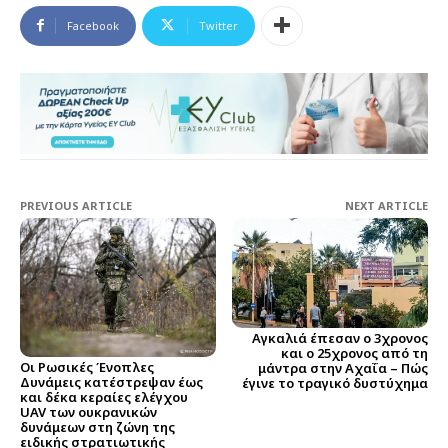
Facebook
Twitter
PREVIOUS ARTICLE
NEXT ARTICLE
Αγκαλιά έπεσαν ο 3χρονος
και ο 25χρονος από τη
Οι Ρωσικές Ένοπλες
μάντρα στην Αχαΐα – Πώς
Δυνάμεις κατέστρεψαν έως
έγινε το τραγικό δυστύχημα
και δέκα κεραίες ελέγχου
UAV των ουκρανικών
δυνάμεων στη ζώνη της
ειδικής στρατιωτικής