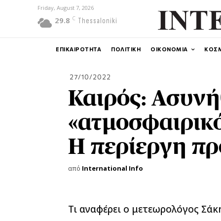
Friday, August 7, 2026
C
29.8
Thessaloniki
ΕΠΙΚΑΙΡΟΤΗΤΑ
ΠΟΛΙΤΙΚΗ
ΟΙΚΟΝΟΜΙΑ
ΚΟΣ
27/10/2022
Καιρός: Ασυνή
«ατμοσφαιρικό
Η περίεργη π
από
International Info
Τι αναφέρει ο μετεωρολόγος Σά