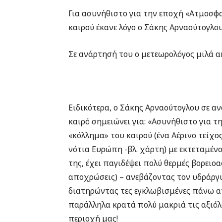
Για ασυνήθιστο για την εποχή «Ατμοσφ
καιρού έκανε λόγο ο Σάκης Αρναούτογλου
Σε ανάρτησή του ο μετεωρολόγος μιλά ακ
Ειδικότερα, ο Σάκης Αρναούτογλου σε α
καιρό σημειώνει για: «Ασυνήθιστο για 
«κόλλημα» του καιρού (ένα Aέρινο τείχ
νότια Ευρώπη -βλ. χάρτη) με εκτεταμέν
της, έχει παγιδέψει πολύ θερμές βορειο
αποχρώσεις) – ανεβάζοντας τον υδράργυ
διατηρώντας τες εγκλωβισμένες πάνω α
παράλληλα κρατά πολύ μακριά τις αξιόλ
περιοχή μας!