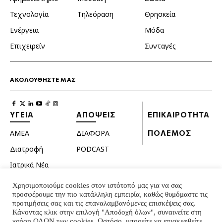
Τεχνολογία
Τηλεόραση
Θρησκεία
Ενέργεια
Μόδα
Επιχειρείν
Συνταγές
ΑΚΟΛΟΥΘΗΣΤΕ ΜΑΣ
ΥΓΕΙΑ
ΑΠΟΨΕΙΣ
ΕΠΙΚΑΙΡΟΤΗΤΑ
ΑΜΕΑ
ΔΙΑΦΟΡΑ
ΠΟΛΕΜΟΣ
Διατροφή
PODCAST
Ιατρικά Νέα
Κατοικίδια
Χρησιμοποιούμε cookies στον ιστότοπό μας για να σας
προσφέρουμε την πιο κατάλληλη εμπειρία, καθώς θυμόμαστε τις
Ομορφιά
προτιμήσεις σας και τις επαναλαμβανόμενες επισκέψεις σας.
Σεξουαλική ζωή
Κάνοντας κλικ στην επιλογή "Αποδοχή όλων", συναινείτε στη
χρήση ΟΛΩΝ των cookies. Ωστόσο, μπορείτε να επισκεφθείτε