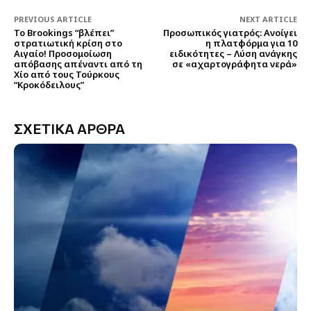
PREVIOUS ARTICLE
NEXT ARTICLE
Το Brookings “βλέπει”
Προσωπικός γιατρός: Ανοίγει
στρατιωτική κρίση στο
η πλατφόρμα για 10
Αιγαίο! Προσομοίωση
ειδικότητες – Λύση ανάγκης
απόβασης απέναντι από τη
σε «αχαρτογράφητα νερά»
Χίο από τους Τούρκους
“Κροκόδειλους”
ΣΧΕΤΙΚΑ ΑΡΘΡΑ