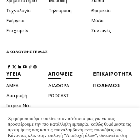
Χρηματιστήριο
Μουσική
Ζώδια
Τεχνολογία
Τηλεόραση
Θρησκεία
Ενέργεια
Μόδα
Επιχειρείν
Συνταγές
ΑΚΟΛΟΥΘΗΣΤΕ ΜΑΣ
ΥΓΕΙΑ
ΑΠΟΨΕΙΣ
ΕΠΙΚΑΙΡΟΤΗΤΑ
ΑΜΕΑ
ΔΙΑΦΟΡΑ
ΠΟΛΕΜΟΣ
Διατροφή
PODCAST
Ιατρικά Νέα
Κατοικίδια
Χρησιμοποιούμε cookies στον ιστότοπό μας για να σας
προσφέρουμε την πιο κατάλληλη εμπειρία, καθώς θυμόμαστε τις
Ομορφιά
προτιμήσεις σας και τις επαναλαμβανόμενες επισκέψεις σας.
Σεξουαλική ζωή
Κάνοντας κλικ στην επιλογή "Αποδοχή όλων", συναινείτε στη