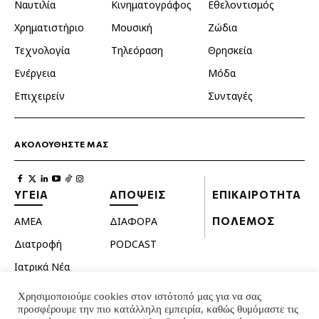
Ναυτιλία
Κινηματογράφος
Εθελοντισμός
Χρηματιστήριο
Μουσική
Ζώδια
Τεχνολογία
Τηλεόραση
Θρησκεία
Ενέργεια
Μόδα
Επιχειρείν
Συνταγές
ΑΚΟΛΟΥΘΗΣΤΕ ΜΑΣ
ΥΓΕΙΑ
ΑΠΟΨΕΙΣ
ΕΠΙΚΑΙΡΟΤΗΤΑ
ΑΜΕΑ
ΔΙΑΦΟΡΑ
ΠΟΛΕΜΟΣ
Διατροφή
PODCAST
Ιατρικά Νέα
Κατοικίδια
Χρησιμοποιούμε cookies στον ιστότοπό μας για να σας
προσφέρουμε την πιο κατάλληλη εμπειρία, καθώς θυμόμαστε τις
Ομορφιά