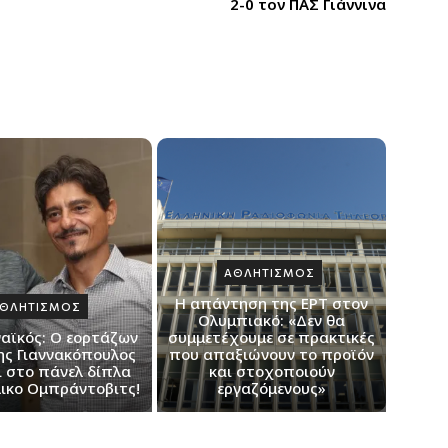
2-0 τον ΠΑΣ Γιάννινα
ΑΘΛΗΤΙΣΜΟΣ
Η απάντηση της ΕΡΤ στον
ΘΛΗΤΙΣΜΟΣ
Ολυμπιακό: «Δεν θα
αϊκός: Ο εορτάζων
συμμετέχουμε σε πρακτικές
ς Γιαννακόπουλος
που απαξιώνουν το προϊόν
ι στο πάνελ δίπλα
και στοχοποιούν
λικο Ομπράντοβιτς!
εργαζόμενους»