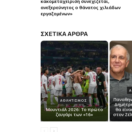
κακομεταχείριση συνεχίζεται,
ανεξερεύνητος ο θάνατος χιλιάδων
εργαζομένων»
ΣΧΕΤΙΚΑ ΑΡΘΡΑ
Α
Παναθην
ΑΘΛΗΤΙΣΜΟΣ
Δημήτρη
Μουντιάλ 2026: Το πρώτο
θα είνα
ζευγάρι των «16»
στον Ζέ