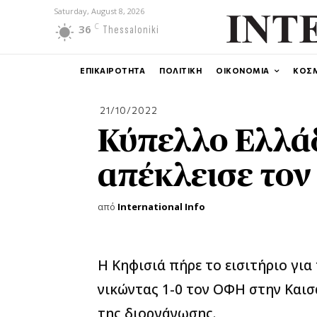
Saturday, August 8, 2026
C
36
Thessaloniki
ΕΠΙΚΑΙΡΟΤΗΤΑ
ΠΟΛΙΤΙΚΗ
ΟΙΚΟΝΟΜΙΑ
ΚΟΣ
21/10/2022
Κύπελλο Ελλά
απέκλεισε το
από
International Info
Η Κηφισιά πήρε το εισιτήριο για
νικώντας 1-0 τον ΟΦΗ στην Καισ
της διοργάνωσης.