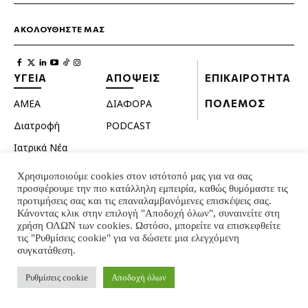
ΑΚΟΛΟΥΘΗΣΤΕ ΜΑΣ
ΥΓΕΙΑ
ΑΠΟΨΕΙΣ
ΕΠΙΚΑΙΡΟΤΗΤΑ
ΑΜΕΑ
ΔΙΑΦΟΡΑ
ΠΟΛΕΜΟΣ
Διατροφή
PODCAST
Ιατρικά Νέα
Κατοικίδια
Χρησιμοποιούμε cookies στον ιστότοπό μας για να σας
προσφέρουμε την πιο κατάλληλη εμπειρία, καθώς θυμόμαστε τις
Ομορφιά
προτιμήσεις σας και τις επαναλαμβανόμενες επισκέψεις σας.
Σεξουαλική ζωή
Κάνοντας κλικ στην επιλογή "Αποδοχή όλων", συναινείτε στη
χρήση ΟΛΩΝ των cookies. Ωστόσο, μπορείτε να επισκεφθείτε
Ψυχολογία
τις "Ρυθμίσεις cookie" για να δώσετε μια ελεγχόμενη
συγκατάθεση.
© INTERNATIONAL INFO 2024 - ALL RIGHTS RESERVED
Ρυθμίσεις cookie
Αποδοχή όλων