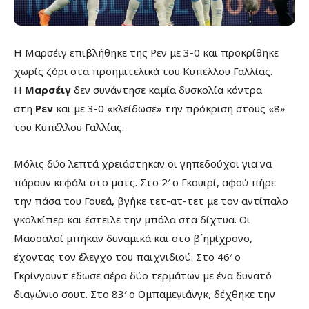
Η Μαρσέιγ επιβλήθηκε της Ρεν με 3-0 και προκρίθηκε
χωρίς ζόρι στα προημιτελικά του Κυπέλλου Γαλλίας.
Η
Μαρσέιγ
δεν συνάντησε καμία δυσκολία κόντρα
στη
Ρεν
και με 3-0 «κλείδωσε» την πρόκριση στους «8»
του Κυπέλλου Γαλλίας.
Μόλις δύο λεπτά χρειάστηκαν οι γηπεδούχοι για να
πάρουν κεφάλι στο ματς. Στο 2′ ο Γκουιρί, αφού πήρε
την πάσα του Γουεά, βγήκε τετ-ατ-τετ με τον αντίπαλο
γκολκίπερ και έστειλε την μπάλα στα δίχτυα. Οι
Μασσαλοί μπήκαν δυναμικά και στο β΄ημίχρονο,
έχοντας τον έλεγχο του παιχνιδιού. Στο 46′ ο
Γκρίνγουντ έδωσε αέρα δύο τερμάτων με ένα δυνατό
διαγώνιο σουτ. Στο 83′ ο Ομπαμεγιάνγκ, δέχθηκε την