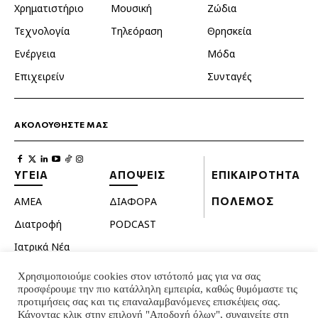
Χρηματιστήριο
Μουσική
Ζώδια
Τεχνολογία
Τηλεόραση
Θρησκεία
Ενέργεια
Μόδα
Επιχειρείν
Συνταγές
ΑΚΟΛΟΥΘΗΣΤΕ ΜΑΣ
ΥΓΕΙΑ
ΑΠΟΨΕΙΣ
ΕΠΙΚΑΙΡΟΤΗΤΑ
ΑΜΕΑ
ΔΙΑΦΟΡΑ
ΠΟΛΕΜΟΣ
Διατροφή
PODCAST
Ιατρικά Νέα
Κατοικίδια
Χρησιμοποιούμε cookies στον ιστότοπό μας για να σας
προσφέρουμε την πιο κατάλληλη εμπειρία, καθώς θυμόμαστε τις
Ομορφιά
προτιμήσεις σας και τις επαναλαμβανόμενες επισκέψεις σας.
Σεξουαλική ζωή
Κάνοντας κλικ στην επιλογή "Αποδοχή όλων", συναινείτε στη