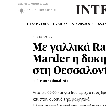
Saturday, August 8, 2026
C
26.9
Thessaloniki
ΕΠΙΚΑΙΡΟΤΗΤΑ
ΠΟΛΙΤΙΚΗ
ΟΙΚΟΝΟΜΙΑ
ΚΟΣ
19/10/2022
Με γαλλικά Ra
Marder η δοκ
στη Θεσσαλονί
από
International Info
Από τις 09:00 και για δυο ώρες, στους
και στον ουρανό της, μαχητικά
Ηδοκιμαστική παρέλαση, στο πλαίσιο τ