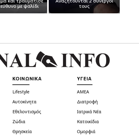
μα και τραυμάτισε
Αναζητούνται 2 συνεργοί
εύθυνο με ψαλίδι
τους
ΚΟΙΝΩΝΙΚΑ
ΥΓΕΙΑ
Lifestyle
ΑΜΕΑ
Αυτοκίνητα
Διατροφή
Εθελοντισμός
Ιατρικά Νέα
Ζώδια
Κατοικίδια
Θρησκεία
Ομορφιά