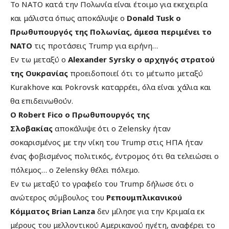
Το ΝΑΤΟ κατά την Πολωνία είναι έτοιμο για εκεχειρία
και μάλιστα όπως αποκάλυψε ο
Donald Tusk ο
Πρωθυπουργός της Πολωνίας, άμεσα περιμένει το
ΝΑΤΟ
τις προτάσεις Trump για ειρήνη…
Εν τω μεταξύ ο
Alexander Syrsky ο αρχηγός στρατού
της Ουκρανίας
προειδοποιεί ότι το μέτωπο μεταξύ
Kurakhove και Pokrovsk καταρρέει, όλα είναι χάλια και
θα επιδεινωθούν.
Ο Robert Fico ο Πρωθυπουργός της
Σλοβακίας
αποκάλυψε ότι ο Zelensky ήταν
σοκαρισμένος με την νίκη του Trump στις ΗΠΑ ήταν
ένας φοβισμένος πολιτικός, έντρομος ότι θα τελειώσει ο
πόλεμος… ο Zelensky θέλει πόλεμο.
Εν τω μεταξύ το γραφείο του Trump δήλωσε ότι ο
ανώτερος σύμβουλος του
Ρεπουμπλικανικού
Κόμματος Brian Lanza
δεν μίλησε για την Κριμαία εκ
μέρους του μελλοντικού Αμερικανού ηγέτη, αναφέρει το