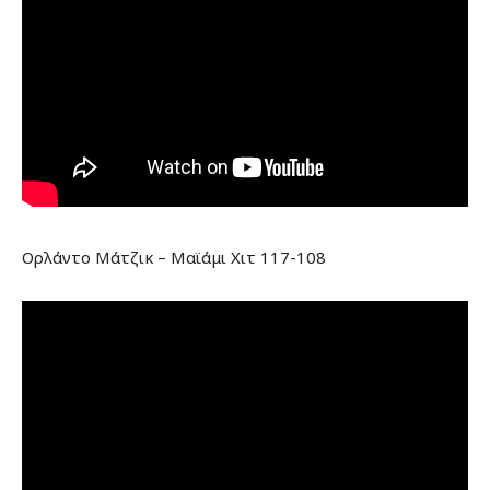
Ορλάντο Μάτζικ – Μαϊάμι Χιτ 117-108