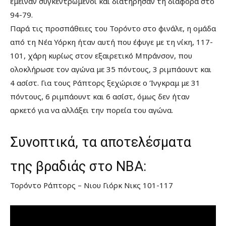
έμειναν συγκεντρωμένοι και διατήρησαν τη διαφορά στο
94-79.
Παρά τις προσπάθειες του Τορόντο στο φινάλε, η ομάδα
από τη Νέα Υόρκη ήταν αυτή που έφυγε με τη νίκη, 117-
101, χάρη κυρίως στον εξαιρετικό Μπράνσον, που
ολοκλήρωσε τον αγώνα με 35 πόντους, 3 ριμπάουντ και
4 ασίστ. Για τους Ράπτορς ξεχώρισε ο Ίνγκραμ με 31
πόντους, 6 ριμπάουντ και 6 ασίστ, όμως δεν ήταν
αρκετό για να αλλάξει την πορεία του αγώνα.
Συνοπτικά, τα αποτελέσματα
της βραδιάς στο NBA:
Τορόντο Ράπτορς – Νιου Γιόρκ Νικς 101-117