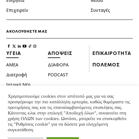
Ενέργεια
Μόδα
Επιχειρείν
Συνταγές
ΑΚΟΛΟΥΘΗΣΤΕ ΜΑΣ
ΥΓΕΙΑ
ΑΠΟΨΕΙΣ
ΕΠΙΚΑΙΡΟΤΗΤΑ
ΑΜΕΑ
ΔΙΑΦΟΡΑ
ΠΟΛΕΜΟΣ
Διατροφή
PODCAST
Ιατρικά Νέα
Κατοικίδια
Χρησιμοποιούμε cookies στον ιστότοπό μας για να σας
προσφέρουμε την πιο κατάλληλη εμπειρία, καθώς θυμόμαστε τις
Ομορφιά
προτιμήσεις σας και τις επαναλαμβανόμενες επισκέψεις σας.
Κάνοντας κλικ στην επιλογή "Αποδοχή όλων", συναινείτε στη
Σεξουαλική ζωή
χρήση ΟΛΩΝ των cookies. Ωστόσο, μπορείτε να επισκεφθείτε
Ψυχολογία
τις "Ρυθμίσεις cookie" για να δώσετε μια ελεγχόμενη
συγκατάθεση.