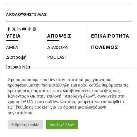
ΑΚΟΛΟΥΘΗΣΤΕ ΜΑΣ
ΥΓΕΙΑ
ΑΠΟΨΕΙΣ
ΕΠΙΚΑΙΡΟΤΗΤΑ
ΑΜΕΑ
ΔΙΑΦΟΡΑ
ΠΟΛΕΜΟΣ
Διατροφή
PODCAST
Ιατρικά Νέα
Κατοικίδια
Χρησιμοποιούμε cookies στον ιστότοπό μας για να σας
προσφέρουμε την πιο κατάλληλη εμπειρία, καθώς θυμόμαστε τις
Ομορφιά
προτιμήσεις σας και τις επαναλαμβανόμενες επισκέψεις σας.
Σεξουαλική ζωή
Κάνοντας κλικ στην επιλογή "Αποδοχή όλων", συναινείτε στη
χρήση ΟΛΩΝ των cookies. Ωστόσο, μπορείτε να επισκεφθείτε
Ψυχολογία
τις "Ρυθμίσεις cookie" για να δώσετε μια ελεγχόμενη
συγκατάθεση.
© INTERNATIONAL INFO 2024 - ALL RIGHTS RESERVED
Ρυθμίσεις cookie
Αποδοχή όλων