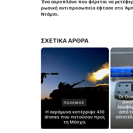
Ένα αεροπλάνο που φέρεται να μετέφε
ρωσική αντιπροσωπεία έφτασε στο Άμ
Ντάμπι.
ΣΧΕΤΙΚΑ ΑΡΘΡΑ
Οι Ου
Δυνά
ΠΟΛΕΜΟΣ
λεωφορ
Η αεράμυνα κατέρριψε 430
από τ
drones που πετούσαν προς
αποτέλ
τη Μόσχα.