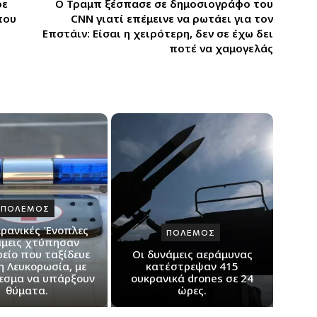
Ο Τραμπ ξέσπασε σε δημοσιογράφο του
ρε
CNN γιατί επέμεινε να ρωτάει για τον
που
Επστάιν: Είσαι η χειρότερη, δεν σε έχω δει
ποτέ να χαμογελάς
ΠΟΛΕΜΟΣ
κρανικές Ένοπλες
ΠΟΛΕΜΟΣ
μεις χτύπησαν
είο που ταξίδευε
Οι δυνάμεις αεράμυνας
η Λευκορωσία, με
κατέστρεψαν 415
εσμα να υπάρξουν
ουκρανικά drones σε 24
θύματα.
ώρες.