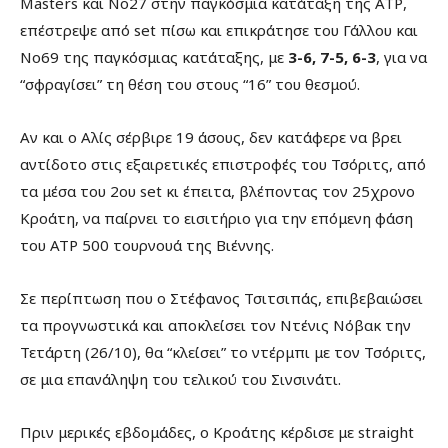
Masters και Νο27 στην παγκόσμια κατάταξη της ΑΤΡ,
επέστρεψε από set πίσω και επικράτησε του Γάλλου και
Νο69 της παγκόσμιας κατάταξης, με
3-6, 7-5, 6-3
, για να
“σφραγίσει” τη θέση του στους “16” του θεσμού.
Αν και ο Αλίς σέρβιρε 19 άσους, δεν κατάφερε να βρει
αντίδοτο στις εξαιρετικές επιστροφές του Τσόριτς, από
τα μέσα του 2ου set κι έπειτα, βλέποντας τον 25χρονο
Κροάτη, να παίρνει το εισιτήριο για την επόμενη φάση
του ΑΤΡ 500 τουρνουά της Βιέννης.
Σε περίπτωση που ο Στέφανος Τσιτσιπάς, επιβεβαιώσει
τα προγνωστικά και αποκλείσει τον Ντένις Νόβακ την
Τετάρτη (26/10), θα “κλείσει” το ντέρμπι με τον Τσόριτς,
σε μια επανάληψη του τελικού του Σινσινάτι.
Πριν μερικές εβδομάδες, ο Κροάτης κέρδισε με straight